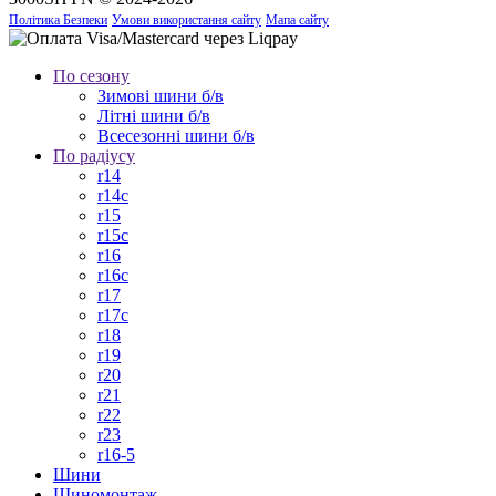
Політика Безпеки
Умови використання сайту
Мапа сайту
По сезону
Зимові шини б/в
Літні шини б/в
Всесезонні шини б/в
По радіусу
r14
r14c
r15
r15c
r16
r16c
r17
r17c
r18
r19
r20
r21
r22
r23
r16-5
Шини
Шиномонтаж