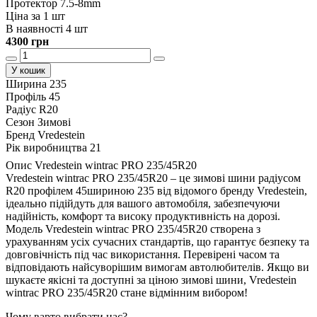
Протектор 7.5-8mm
Ціна за 1 шт
В наявності 4 шт
4300 грн
У кошик
Ширина
235
Профіль
45
Радіус
R20
Сезон
Зимові
Бренд
Vredestein
Рік виробництва
21
Опис Vredestein wintrac PRO 235/45R20
Vredestein wintrac PRO 235/45R20 – це зимові шини радіусом
R20 профілем 45шириною 235 від відомого бренду Vredestein,
ідеально підійдуть для вашого автомобіля, забезпечуючи
надійність, комфорт та високу продуктивність на дорозі.
Модель Vredestein wintrac PRO 235/45R20 створена з
урахуванням усіх сучасних стандартів, що гарантує безпеку та
довговічність під час використання. Перевірені часом та
відповідають найсуворішим вимогам автолюбителів. Якщо ви
шукаєте якісні та доступні за ціною зимові шини, Vredestein
wintrac PRO 235/45R20 стане відмінним вибором!
Чому варто вибрати нас?