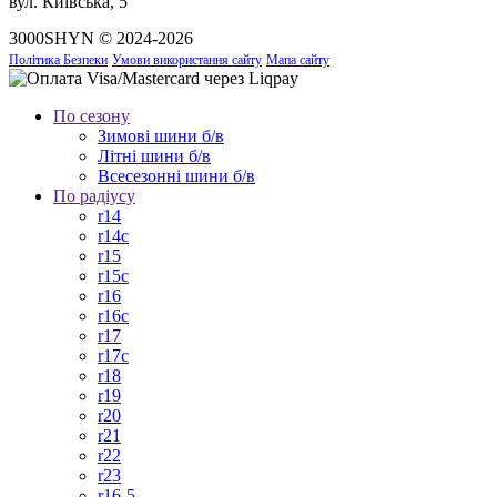
вул. Київська, 5
3000SHYN © 2024-2026
Політика Безпеки
Умови використання сайту
Мапа сайту
По сезону
Зимові шини б/в
Літні шини б/в
Всесезонні шини б/в
По радіусу
r14
r14c
r15
r15c
r16
r16c
r17
r17c
r18
r19
r20
r21
r22
r23
r16-5