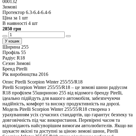
000132
Зимові
Протектор 6.3-6.4-6.4-6
Ціна за 1 шт
В наявності 4 шт
2850 грн
У кошик
Ширина
255
Профіль
55
Радіус
R18
Сезон
Зимові
Бренд
Pirelli
Рік виробництва
2016
Опис Pirelli Scorpion Winter 255/55/R18
Pirelli Scorpion Winter 255/55/R18 – це зимові шини радіусом
R18 профілем 55шириною 255 від відомого бренду Pirelli,
ідеально підійдуть для вашого автомобіля, забезпечуючи
надійність, комфорт та високу продуктивність на дорозі.
Модель Pirelli Scorpion Winter 255/55/R18 створена з
урахуванням усіх сучасних стандартів, що гарантує безпеку та
довговічність під час використання. Перевірені часом та
відповідають найсуворішим вимогам автолюбителів. Якщо ви
шукаєте якісні та доступні за ціною зимові шини, Pirelli