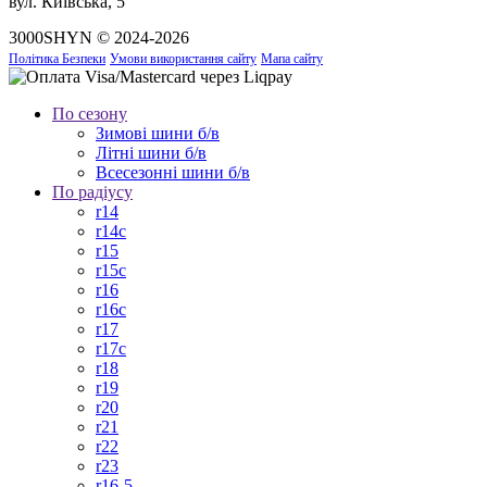
вул. Київська, 5
3000SHYN © 2024-2026
Політика Безпеки
Умови використання сайту
Мапа сайту
По сезону
Зимові шини б/в
Літні шини б/в
Всесезонні шини б/в
По радіусу
r14
r14c
r15
r15c
r16
r16c
r17
r17c
r18
r19
r20
r21
r22
r23
r16-5