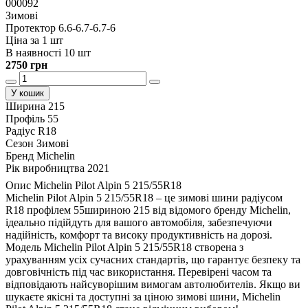
000092
Зимові
Протектор 6.6-6.7-6.7-6
Ціна за 1 шт
В наявності 10 шт
2750 грн
У кошик
Ширина
215
Профіль
55
Радіус
R18
Сезон
Зимові
Бренд
Michelin
Рік виробництва
2021
Опис Michelin Pilot Alpin 5 215/55R18
Michelin Pilot Alpin 5 215/55R18 – це зимові шини радіусом
R18 профілем 55шириною 215 від відомого бренду Michelin,
ідеально підійдуть для вашого автомобіля, забезпечуючи
надійність, комфорт та високу продуктивність на дорозі.
Модель Michelin Pilot Alpin 5 215/55R18 створена з
урахуванням усіх сучасних стандартів, що гарантує безпеку та
довговічність під час використання. Перевірені часом та
відповідають найсуворішим вимогам автолюбителів. Якщо ви
шукаєте якісні та доступні за ціною зимові шини, Michelin