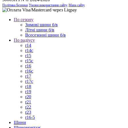
Політика Безпеки
Умови використання сайту
Мапа сайту
По сезону
Зимові шини б/в
Літні шини б/в
Всесезонні шини б/в
По радіусу
r14
r14c
r15
r15c
r16
r16c
r17
r17c
r18
r19
r20
r21
r22
r23
r16-5
Шини
Шиномонтаж