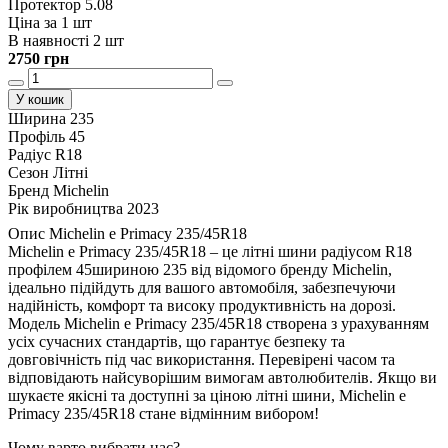
Протектор 5.08
Ціна за 1 шт
В наявності 2 шт
2750 грн
У кошик
Ширина
235
Профіль
45
Радіус
R18
Сезон
Літні
Бренд
Michelin
Рік виробництва
2023
Опис Michelin e Primacy 235/45R18
Michelin e Primacy 235/45R18 – це літні шини радіусом R18
профілем 45шириною 235 від відомого бренду Michelin,
ідеально підійдуть для вашого автомобіля, забезпечуючи
надійність, комфорт та високу продуктивність на дорозі.
Модель Michelin e Primacy 235/45R18 створена з урахуванням
усіх сучасних стандартів, що гарантує безпеку та
довговічність під час використання. Перевірені часом та
відповідають найсуворішим вимогам автолюбителів. Якщо ви
шукаєте якісні та доступні за ціною літні шини, Michelin e
Primacy 235/45R18 стане відмінним вибором!
Чому варто вибрати нас?