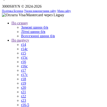
3000SHYN © 2024-2026
Політика Безпеки
Умови використання сайту
Мапа сайту
По сезону
Зимові шини б/в
Літні шини б/в
Всесезонні шини б/в
По радіусу
r14
r14c
r15
r15c
r16
r16c
r17
r17c
r18
r19
r20
r21
r22
r23
r16-5