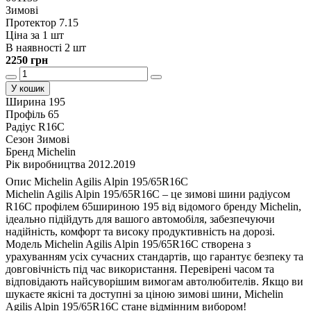
Зимові
Протектор 7.15
Ціна за 1 шт
В наявності 2 шт
2250 грн
У кошик
Ширина
195
Профіль
65
Радіус
R16C
Сезон
Зимові
Бренд
Michelin
Рік виробництва
2012.2019
Опис Michelin Agilis Alpin 195/65R16C
Michelin Agilis Alpin 195/65R16C – це зимові шини радіусом
R16C профілем 65шириною 195 від відомого бренду Michelin,
ідеально підійдуть для вашого автомобіля, забезпечуючи
надійність, комфорт та високу продуктивність на дорозі.
Модель Michelin Agilis Alpin 195/65R16C створена з
урахуванням усіх сучасних стандартів, що гарантує безпеку та
довговічність під час використання. Перевірені часом та
відповідають найсуворішим вимогам автолюбителів. Якщо ви
шукаєте якісні та доступні за ціною зимові шини, Michelin
Agilis Alpin 195/65R16C стане відмінним вибором!