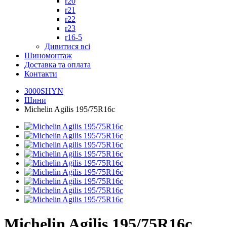
r20
r21
r22
r23
r16-5
Дивитися всі
Шиномонтаж
Доставка та оплата
Контакти
3000SHYN
Шини
Michelin Agilis 195/75R16c
Michelin Agilis 195/75R16c