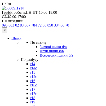
Ua
Ru
Графік роботи:
ПН-ПТ 10:00-19:00
СБ 10:00-17:00
НД вихідний
093 803 02 83
067 784 72 86
050 334 60 70
0
Шини
По сезону
Зимові шини б/в
Літні шини б/в
Всесезонні шини б/в
По радіусу
r14
r14c
r15
r15c
r16
r16c
r17
r17c
r18
r19