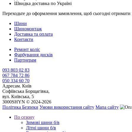
Швидка доставка по Україні
Переходьте до оформлення замовлення, щоб сьогодні отримати 
Шини
Шиномонтаж
Доставка та оплата
Контакти
Ремонт коліс
Фарбування дисків
Партнерам
093 803 02 83
067 784 72 86
050 334 60 70
Адреса
м. Київ
Софіївська Борщагівка,
вул. Київська, 5
3000SHYN © 2024-2026
Політика Безпеки
Умови використання сайту
Мапа сайту
По сезону
Зимові шини б/в
Літні шини б/в