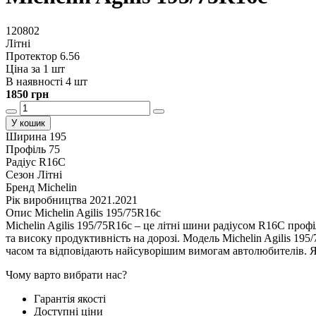
120802
Літні
Протектор 6.56
Ціна за 1 шт
В наявності 4 шт
1850 грн
У кошик
Ширина
195
Профіль
75
Радіус
R16C
Сезон
Літні
Бренд
Michelin
Рік виробництва
2021.2021
Опис Michelin Agilis 195/75R16c
Michelin Agilis 195/75R16c – це літні шини радіусом R16C проф
та високу продуктивність на дорозі. Модель Michelin Agilis 195
часом та відповідають найсуворішим вимогам автолюбителів. Якщ
Чому варто вибрати нас?
Гарантія якості
Доступні ціни