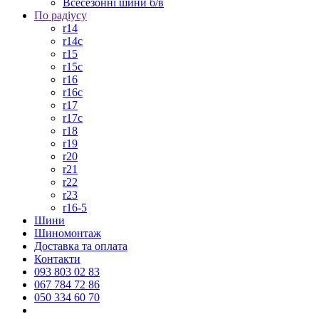
Всесезонні шини б/в
По радіусу
r14
r14c
r15
r15c
r16
r16c
r17
r17c
r18
r19
r20
r21
r22
r23
r16-5
Шини
Шиномонтаж
Доставка та оплата
Контакти
093 803 02 83
067 784 72 86
050 334 60 70