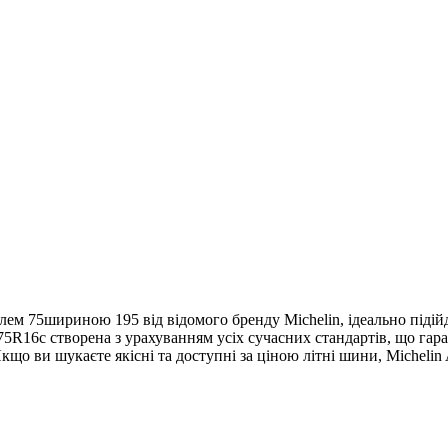
ілем 75шириною 195 від відомого бренду Michelin, ідеально підій
/75R16c створена з урахуванням усіх сучасних стандартів, що гара
о ви шукаєте якісні та доступні за ціною літні шини, Michelin 