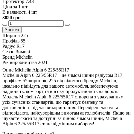
Протектор 7.43
Ціна за 1 шт
В наявності 4 шт
3850 грн
У кошик
Ширина
225
Профіль
55
Радіус
R17
Сезон
Зимові
Бренд
Michelin
Рік виробництва
2021
Опис Michelin Alpin 6 225/55R17
Michelin Alpin 6 225/55R17 – це зимові шини радіусом R17
профілем 55шириною 225 від відомого бренду Michelin,
ідеально підійдуть для вашого автомобіля, забезпечуючи
надійність, комфорт та високу продуктивність на дорозі.
Модель Michelin Alpin 6 225/55R17 створена з урахуванням
усіх сучасних стандартів, що гарантує безпеку та
довговічність під час використання. Перевірені часом та
відповідають найсуворішим вимогам автолюбителів. Якщо ви
шукаєте якісні та доступні за ціною зимові шини, Michelin
Alpin 6 225/55R17 стане відмінним вибором!
Чому варто вибрати нас?