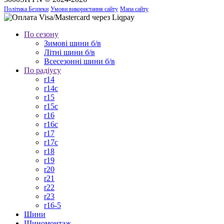
Політика Безпеки
Умови використання сайту
Мапа сайту
По сезону
Зимові шини б/в
Літні шини б/в
Всесезонні шини б/в
По радіусу
r14
r14c
r15
r15c
r16
r16c
r17
r17c
r18
r19
r20
r21
r22
r23
r16-5
Шини
Шиномонтаж