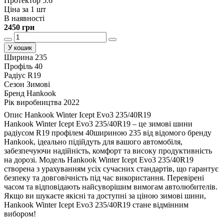
Протектор 5.6
Ціна за 1 шт
В наявності
2450 грн
У кошик
Ширина
235
Профіль
40
Радіус
R19
Сезон
Зимові
Бренд
Hankook
Рік виробництва
2022
Опис Hankook Winter Icept Evo3 235/40R19
Hankook Winter Icept Evo3 235/40R19 – це зимові шини
радіусом R19 профілем 40шириною 235 від відомого бренду
Hankook, ідеально підійдуть для вашого автомобіля,
забезпечуючи надійність, комфорт та високу продуктивність
на дорозі. Модель Hankook Winter Icept Evo3 235/40R19
створена з урахуванням усіх сучасних стандартів, що гарантує
безпеку та довговічність під час використання. Перевірені
часом та відповідають найсуворішим вимогам автолюбителів.
Якщо ви шукаєте якісні та доступні за ціною зимові шини,
Hankook Winter Icept Evo3 235/40R19 стане відмінним
вибором!