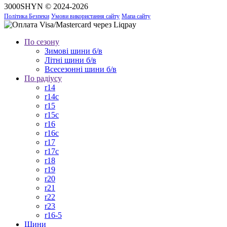
3000SHYN © 2024-2026
Політика Безпеки
Умови використання сайту
Мапа сайту
По сезону
Зимові шини б/в
Літні шини б/в
Всесезонні шини б/в
По радіусу
r14
r14c
r15
r15c
r16
r16c
r17
r17c
r18
r19
r20
r21
r22
r23
r16-5
Шини