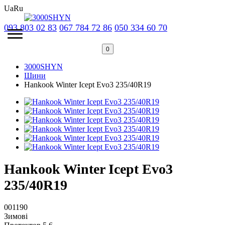
Ua
Ru
093 803 02 83
067 784 72 86
050 334 60 70
0
3000SHYN
Шини
Hankook Winter Icept Evo3 235/40R19
Hankook Winter Icept Evo3
235/40R19
001190
Зимові