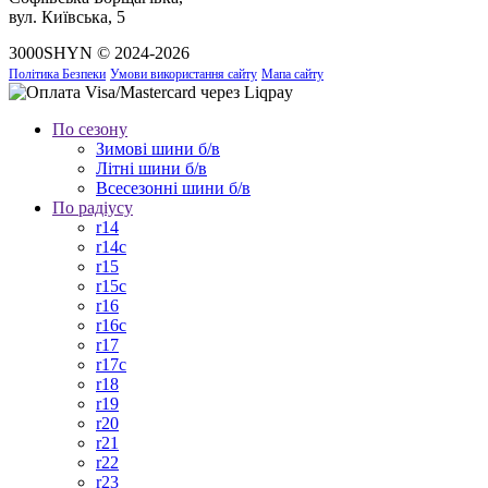
вул. Київська, 5
3000SHYN © 2024-2026
Політика Безпеки
Умови використання сайту
Мапа сайту
По сезону
Зимові шини б/в
Літні шини б/в
Всесезонні шини б/в
По радіусу
r14
r14c
r15
r15c
r16
r16c
r17
r17c
r18
r19
r20
r21
r22
r23