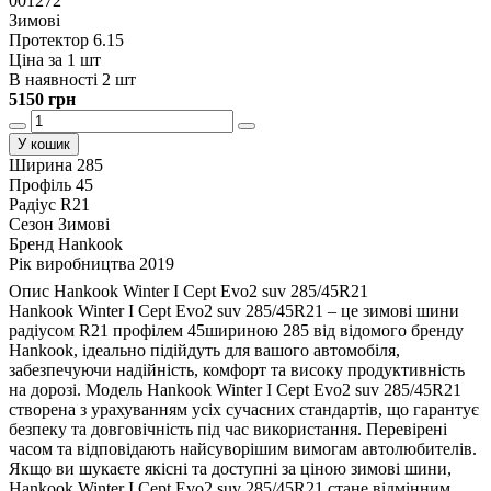
001272
Зимові
Протектор 6.15
Ціна за 1 шт
В наявності 2 шт
5150 грн
У кошик
Ширина
285
Профіль
45
Радіус
R21
Сезон
Зимові
Бренд
Hankook
Рік виробництва
2019
Опис Hankook Winter I Cept Evo2 suv 285/45R21
Hankook Winter I Cept Evo2 suv 285/45R21 – це зимові шини
радіусом R21 профілем 45шириною 285 від відомого бренду
Hankook, ідеально підійдуть для вашого автомобіля,
забезпечуючи надійність, комфорт та високу продуктивність
на дорозі. Модель Hankook Winter I Cept Evo2 suv 285/45R21
створена з урахуванням усіх сучасних стандартів, що гарантує
безпеку та довговічність під час використання. Перевірені
часом та відповідають найсуворішим вимогам автолюбителів.
Якщо ви шукаєте якісні та доступні за ціною зимові шини,
Hankook Winter I Cept Evo2 suv 285/45R21 стане відмінним