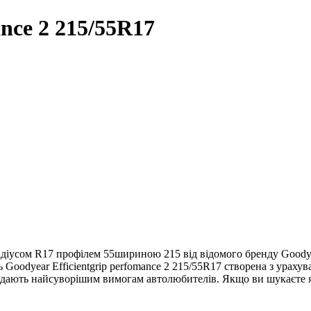
ance 2 215/55R17
 радіусом R17 профілем 55шириною 215 від відомого бренду Goodye
 Goodyear Efficientgrip perfomance 2 215/55R17 створена з урахув
відають найсуворішим вимогам автолюбителів. Якщо ви шукаєте які