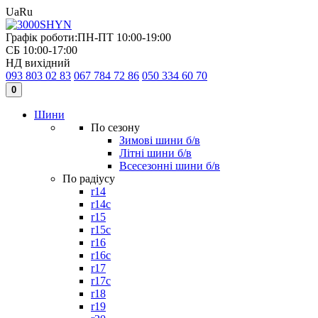
Ua
Ru
Графік роботи:
ПН-ПТ 10:00-19:00
СБ 10:00-17:00
НД вихідний
093 803 02 83
067 784 72 86
050 334 60 70
0
Шини
По сезону
Зимові шини б/в
Літні шини б/в
Всесезонні шини б/в
По радіусу
r14
r14c
r15
r15c
r16
r16c
r17
r17c
r18
r19