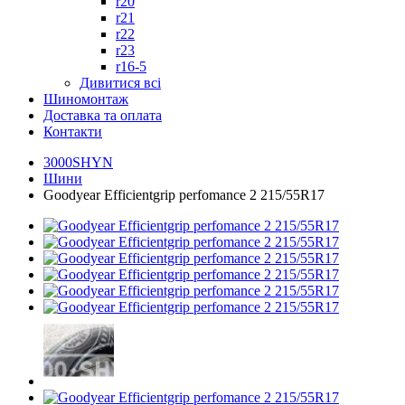
r20
r21
r22
r23
r16-5
Дивитися всі
Шиномонтаж
Доставка та оплата
Контакти
3000SHYN
Шини
Goodyear Efficientgrip perfomance 2 215/55R17