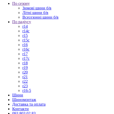
По сезону
Зимові шини б/в
Літні шини б/в
Всесезонні шини б/в
По радіусу
r14
r14c
r15
r15c
r16
r16c
r17
r17c
r18
r19
r20
r21
r22
r23
r16-5
Шини
Шиномонтаж
Доставка та оплата
Контакти
093 803 02 83