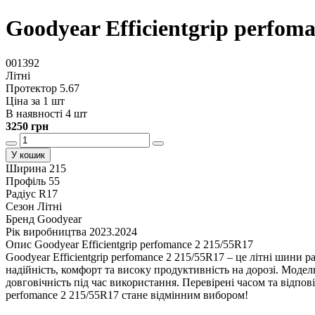
Goodyear Efficientgrip perfom
001392
Літні
Протектор 5.67
Ціна за 1 шт
В наявності 4 шт
3250 грн
У кошик
Ширина
215
Профіль
55
Радіус
R17
Сезон
Літні
Бренд
Goodyear
Рік виробництва
2023.2024
Опис Goodyear Efficientgrip perfomance 2 215/55R17
Goodyear Efficientgrip perfomance 2 215/55R17 – це літні шини
надійність, комфорт та високу продуктивність на дорозі. Модель
довговічність під час використання. Перевірені часом та відпо
perfomance 2 215/55R17 стане відмінним вибором!