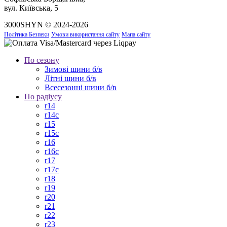
вул. Київська, 5
3000SHYN © 2024-2026
Політика Безпеки
Умови використання сайту
Мапа сайту
По сезону
Зимові шини б/в
Літні шини б/в
Всесезонні шини б/в
По радіусу
r14
r14c
r15
r15c
r16
r16c
r17
r17c
r18
r19
r20
r21
r22
r23