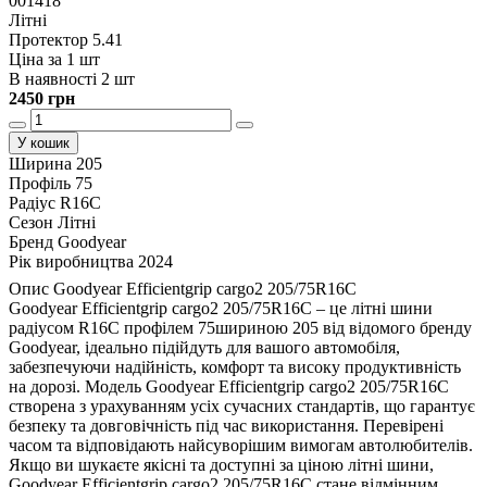
001418
Літні
Протектор 5.41
Ціна за 1 шт
В наявності 2 шт
2450 грн
У кошик
Ширина
205
Профіль
75
Радіус
R16C
Сезон
Літні
Бренд
Goodyear
Рік виробництва
2024
Опис Goodyear Efficientgrip cargo2 205/75R16C
Goodyear Efficientgrip cargo2 205/75R16C – це літні шини
радіусом R16C профілем 75шириною 205 від відомого бренду
Goodyear, ідеально підійдуть для вашого автомобіля,
забезпечуючи надійність, комфорт та високу продуктивність
на дорозі. Модель Goodyear Efficientgrip cargo2 205/75R16C
створена з урахуванням усіх сучасних стандартів, що гарантує
безпеку та довговічність під час використання. Перевірені
часом та відповідають найсуворішим вимогам автолюбителів.
Якщо ви шукаєте якісні та доступні за ціною літні шини,
Goodyear Efficientgrip cargo2 205/75R16C стане відмінним