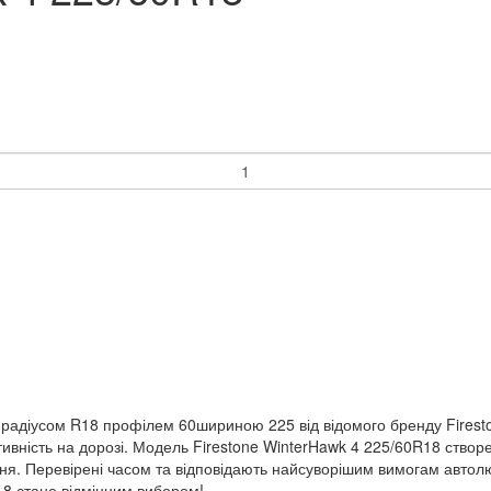
 радіусом R18 профілем 60шириною 225 від відомого бренду Firesto
ивність на дорозі. Модель Firestone WinterHawk 4 225/60R18 створе
ання. Перевірені часом та відповідають найсуворішим вимогам автолю
18 стане відмінним вибором!