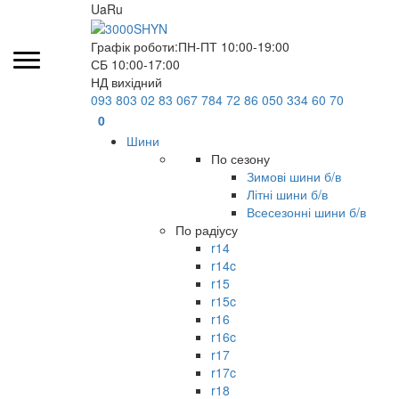
Ua
Ru
Графік роботи:
ПН-ПТ 10:00-19:00
СБ 10:00-17:00
НД вихідний
093 803 02 83
067 784 72 86
050 334 60 70
0
Шини
По сезону
Зимові шини б/в
Літні шини б/в
Всесезонні шини б/в
По радіусу
r14
r14c
r15
r15c
r16
r16c
r17
r17c
r18