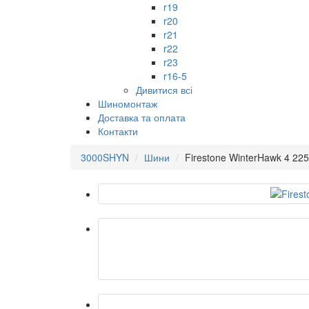
r19
r20
r21
r22
r23
r16-5
Дивитися всі
Шиномонтаж
Доставка та оплата
Контакти
3000SHYN
Шини
Firestone WinterHawk 4 22