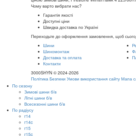
Чому варто вибрати нас?
Гарантія якості
Доступні ціни
Швидка доставка по Україні
Переходьте до оформлення замовлення, щоб сьогод
Шини
Р
Шиномонтаж
Ф
Доставка та оплата
П
Контакти
3000SHYN © 2024-2026
Політика Безпеки
Умови використання сайту
Мапа с
По сезону
Зимові шини б/в
Літні шини б/в
Всесезонні шини б/в
По радіусу
r14
r14c
r15
r15c