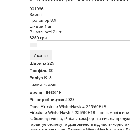
001066
Зимові
Протектор 8.9
Ціна за 1 шт
В наявності 2 шт
3250 грн
У кошик
Ширина
225
Профіль
60
Радіус
R18
Сезон
Зимові
Бренд
Firestone
Рік виробництва
2023
Опис Firestone WinterHawk 4 225/60R18
Firestone WinterHawk 4 225/60R18 – це зимові шини
забезпечуючи надійність, комфорт та високу продукт
гарантує безпеку та довговічність під час використ
ціною зимові шини, Firestone WinterHawk 4 225/60R