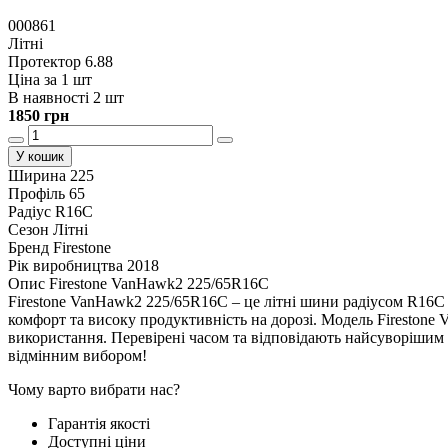
000861
Літні
Протектор 6.88
Ціна за 1 шт
В наявності 2 шт
1850 грн
У кошик
Ширина
225
Профіль
65
Радіус
R16C
Сезон
Літні
Бренд
Firestone
Рік виробництва
2018
Опис Firestone VanHawk2 225/65R16C
Firestone VanHawk2 225/65R16C – це літні шини радіусом R16C п
комфорт та високу продуктивність на дорозі. Модель Firestone 
використання. Перевірені часом та відповідають найсуворішим 
відмінним вибором!
Чому варто вибрати нас?
Гарантія якості
Доступні ціни