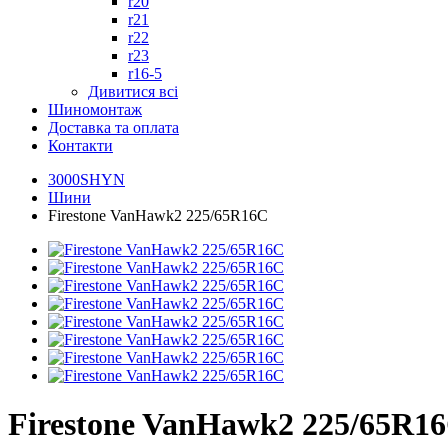
r20
r21
r22
r23
r16-5
Дивитися всі
Шиномонтаж
Доставка та оплата
Контакти
3000SHYN
Шини
Firestone VanHawk2 225/65R16C
Firestone VanHawk2 225/65R1