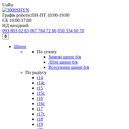
Ua
Ru
Графік роботи:
ПН-ПТ 10:00-19:00
СБ 10:00-17:00
НД вихідний
093 803 02 83
067 784 72 86
050 334 60 70
0
Шини
По сезону
Зимові шини б/в
Літні шини б/в
Всесезонні шини б/в
По радіусу
r14
r14c
r15
r15c
r16
r16c
r17
r17c
r18
r19