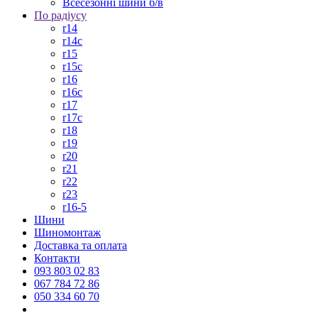
Всесезонні шини б/в
По радіусу
r14
r14c
r15
r15c
r16
r16c
r17
r17c
r18
r19
r20
r21
r22
r23
r16-5
Шини
Шиномонтаж
Доставка та оплата
Контакти
093 803 02 83
067 784 72 86
050 334 60 70