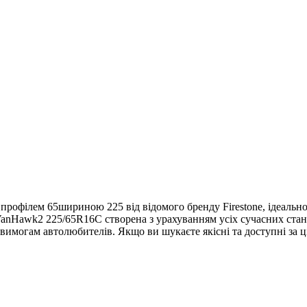
рофілем 65шириною 225 від відомого бренду Firestone, ідеально 
VanHawk2 225/65R16C створена з урахуванням усіх сучасних станда
вимогам автолюбителів. Якщо ви шукаєте якісні та доступні за 