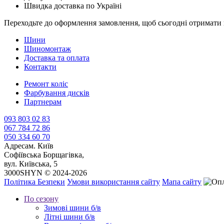
Швидка доставка по Україні
Переходьте до оформлення замовлення, щоб сьогодні отримати 
Шини
Шиномонтаж
Доставка та оплата
Контакти
Ремонт коліс
Фарбування дисків
Партнерам
093 803 02 83
067 784 72 86
050 334 60 70
Адреса
м. Київ
Софіївська Борщагівка,
вул. Київська, 5
3000SHYN © 2024-2026
Політика Безпеки
Умови використання сайту
Мапа сайту
По сезону
Зимові шини б/в
Літні шини б/в