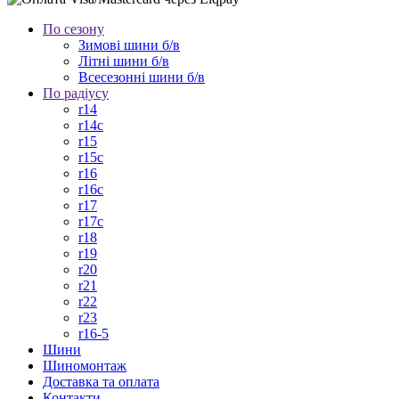
По сезону
Зимові шини б/в
Літні шини б/в
Всесезонні шини б/в
По радіусу
r14
r14c
r15
r15c
r16
r16c
r17
r17c
r18
r19
r20
r21
r22
r23
r16-5
Шини
Шиномонтаж
Доставка та оплата
Контакти