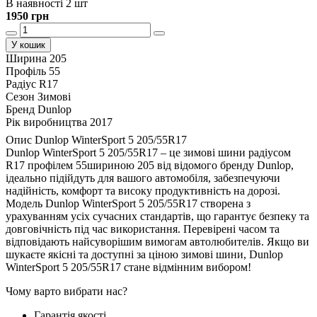
В наявності 2 шт
1950 грн
У кошик
Ширина
205
Профіль
55
Радіус
R17
Сезон
Зимові
Бренд
Dunlop
Рік виробництва
2017
Опис Dunlop WinterSport 5 205/55R17
Dunlop WinterSport 5 205/55R17 – це зимові шини радіусом
R17 профілем 55шириною 205 від відомого бренду Dunlop,
ідеально підійдуть для вашого автомобіля, забезпечуючи
надійність, комфорт та високу продуктивність на дорозі.
Модель Dunlop WinterSport 5 205/55R17 створена з
урахуванням усіх сучасних стандартів, що гарантує безпеку та
довговічність під час використання. Перевірені часом та
відповідають найсуворішим вимогам автолюбителів. Якщо ви
шукаєте якісні та доступні за ціною зимові шини, Dunlop
WinterSport 5 205/55R17 стане відмінним вибором!
Чому варто вибрати нас?
Гарантія якості