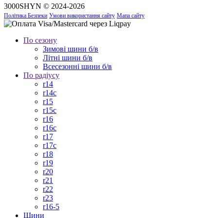
3000SHYN © 2024-2026
Політика Безпеки
Умови використання сайту
Мапа сайту
По сезону
Зимові шини б/в
Літні шини б/в
Всесезонні шини б/в
По радіусу
r14
r14c
r15
r15c
r16
r16c
r17
r17c
r18
r19
r20
r21
r22
r23
r16-5
Шини