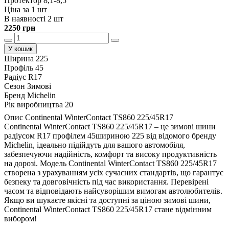
Протектор 8,1-8,5
Ціна за 1 шт
В наявності 2 шт
2250 грн
У кошик
Ширина
225
Профіль
45
Радіус
R17
Сезон
Зимові
Бренд
Michelin
Рік виробництва
20
Опис Continental WinterContact TS860 225/45R17
Continental WinterContact TS860 225/45R17 – це зимові шини
радіусом R17 профілем 45шириною 225 від відомого бренду
Michelin, ідеально підійдуть для вашого автомобіля,
забезпечуючи надійність, комфорт та високу продуктивність
на дорозі. Модель Continental WinterContact TS860 225/45R17
створена з урахуванням усіх сучасних стандартів, що гарантує
безпеку та довговічність під час використання. Перевірені
часом та відповідають найсуворішим вимогам автолюбителів.
Якщо ви шукаєте якісні та доступні за ціною зимові шини,
Continental WinterContact TS860 225/45R17 стане відмінним
вибором!