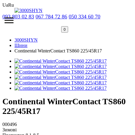
Ua
Ru
093 803 02 83
067 784 72 86
050 334 60 70
0
3000SHYN
Шини
Continental WinterContact TS860 225/45R17
Continental WinterContact TS860
225/45R17
000496
Зимові