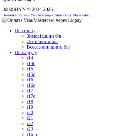
3000SHYN © 2024-2026
Політика Безпеки
Умови використання сайту
Мапа сайту
По сезону
Зимові шини б/в
Літні шини б/в
Всесезонні шини б/в
По радіусу
r14
r14c
r15
r15c
r16
r16c
r17
r17c
r18
r19
r20
r21
r22
r23
r16-5