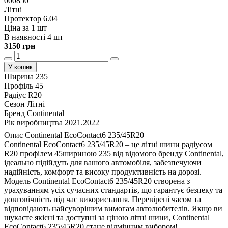
000850
Літні
Протектор 6.04
Ціна за 1 шт
В наявності 4 шт
3150 грн
У кошик
Ширина
235
Профіль
45
Радіус
R20
Сезон
Літні
Бренд
Continental
Рік виробництва
2021.2022
Опис Continental EcoContact6 235/45R20
Continental EcoContact6 235/45R20 – це літні шини радіусом
R20 профілем 45шириною 235 від відомого бренду Continental,
ідеально підійдуть для вашого автомобіля, забезпечуючи
надійність, комфорт та високу продуктивність на дорозі.
Модель Continental EcoContact6 235/45R20 створена з
урахуванням усіх сучасних стандартів, що гарантує безпеку та
довговічність під час використання. Перевірені часом та
відповідають найсуворішим вимогам автолюбителів. Якщо ви
шукаєте якісні та доступні за ціною літні шини, Continental
EcoContact6 235/45R20 стане відмінним вибором!