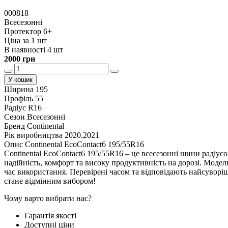
000818
Всесезонні
Протектор 6+
Ціна за 1 шт
В наявності 4 шт
2000 грн
У кошик
Ширина
195
Профіль
55
Радіус
R16
Сезон
Всесезонні
Бренд
Continental
Рік виробництва
2020.2021
Опис Continental EcoContact6 195/55R16
Continental EcoContact6 195/55R16 – це всесезонні шини радіус
надійність, комфорт та високу продуктивність на дорозі. Модель
час використання. Перевірені часом та відповідають найсуворі
стане відмінним вибором!
Чому варто вибрати нас?
Гарантія якості
Доступні ціни