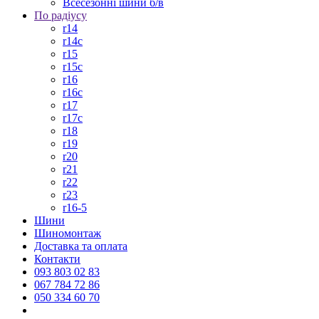
Всесезонні шини б/в
По радіусу
r14
r14c
r15
r15c
r16
r16c
r17
r17c
r18
r19
r20
r21
r22
r23
r16-5
Шини
Шиномонтаж
Доставка та оплата
Контакти
093 803 02 83
067 784 72 86
050 334 60 70