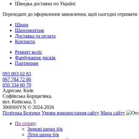
Швидка доставка по Україні
Переходьте до оформлення замовлення, щоб сьогодні отримати 
Шини
Шиномонтаж
Доставка та оплата
Контакти
Ремонт коліс
Фарбування дисків
Партнерам
093 803 02 83
067 784 72 86
050 334 60 70
Адреса
м. Київ
Софіївська Борщагівка,
вул. Київська, 5
3000SHYN © 2024-2026
Політика Безпеки
Умови використання сайту
Мапа сайту
По сезону
Зимові шини б/в
Літні шини б/в