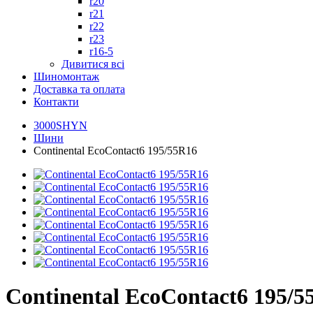
r20
r21
r22
r23
r16-5
Дивитися всі
Шиномонтаж
Доставка та оплата
Контакти
3000SHYN
Шини
Continental EcoContact6 195/55R16
Continental EcoContact6 195/5