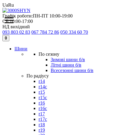
Ua
Ru
Графік роботи:
ПН-ПТ 10:00-19:00
СБ 10:00-17:00
НД вихідний
093 803 02 83
067 784 72 86
050 334 60 70
0
Шини
По сезону
Зимові шини б/в
Літні шини б/в
Всесезонні шини б/в
По радіусу
r14
r14c
r15
r15c
r16
r16c
r17
r17c
r18
r19