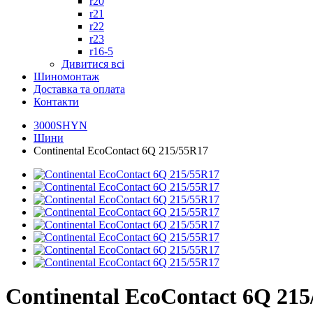
r20
r21
r22
r23
r16-5
Дивитися всі
Шиномонтаж
Доставка та оплата
Контакти
3000SHYN
Шини
Continental EcoContact 6Q 215/55R17
Continental EcoContact 6Q 21