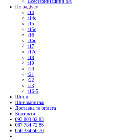
Всесезонні шини б/в
По радіусу
r14
r14c
r15
r15c
r16
r16c
r17
r17c
r18
r19
r20
r21
r22
r23
r16-5
Шини
Шиномонтаж
Доставка та оплата
Контакти
093 803 02 83
067 784 72 86
050 334 60 70