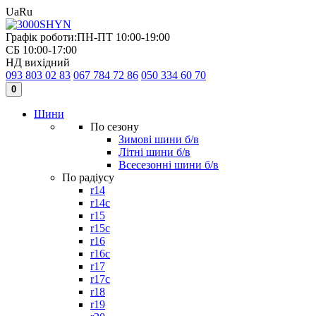
Ua
Ru
Графік роботи:
ПН-ПТ 10:00-19:00
СБ 10:00-17:00
НД вихідний
093 803 02 83
067 784 72 86
050 334 60 70
0
Шини
По сезону
Зимові шини б/в
Літні шини б/в
Всесезонні шини б/в
По радіусу
r14
r14c
r15
r15c
r16
r16c
r17
r17c
r18
r19