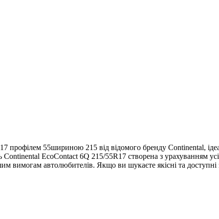
R17 профілем 55шириною 215 від відомого бренду Continental, іде
 Continental EcoContact 6Q 215/55R17 створена з урахуванням усі
им вимогам автолюбителів. Якщо ви шукаєте якісні та доступні з