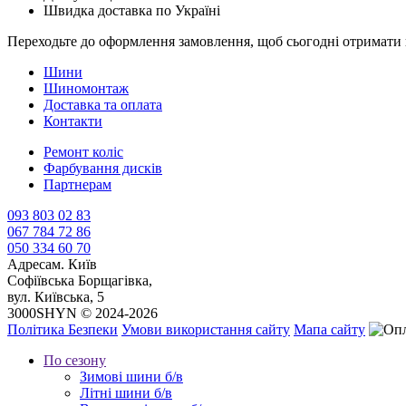
Швидка доставка по Україні
Переходьте до оформлення замовлення, щоб сьогодні отримати 
Шини
Шиномонтаж
Доставка та оплата
Контакти
Ремонт коліс
Фарбування дисків
Партнерам
093 803 02 83
067 784 72 86
050 334 60 70
Адреса
м. Київ
Софіївська Борщагівка,
вул. Київська, 5
3000SHYN © 2024-2026
Політика Безпеки
Умови використання сайту
Мапа сайту
По сезону
Зимові шини б/в
Літні шини б/в