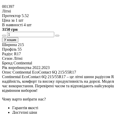
001397
Літні
Протектор 5.52
Ціна за 1 шт
В наявності 4 шт
3150 грн
У кошик
Ширина
215
Профіль
55
Радіус
R17
Сезон
Літні
Бренд
Continental
Рік виробництва
2022.2023
Опис Continental EcoContact 6Q 215/55R17
Continental EcoContact 6Q 215/55R17 – це літні шини радіусом 
надійність, комфорт та високу продуктивність на дорозі. Модель
час використання. Перевірені часом та відповідають найсуворіш
відмінним вибором!
Чому варто вибрати нас?
Гарантія якості
Доступні ціни