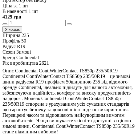
Протектор без ізносу
Ціна за 1 шт
В наявності 1 шт
4125 грн
У кошик
Ширина
235
Профіль
50
Радіус
R19
Сезон
Зимові
Бренд
Continental
Рік виробництва
2621
Опис Continental ContiWinterContact TS850p 235/50R19
Continental ContiWinterContact TS850p 235/50R19 – це зимові
шини радіусом R19 профілем 50шириною 235 від відомого
бренду Continental, ідеально підійдуть для вашого автомобіля,
забезпечуючи надійність, комфорт та високу продуктивність
на дорозі. Модель Continental ContiWinterContact TS850p
235/50R19 створена з урахуванням усіх сучасних стандартів,
що гарантує безпеку та довговічність під час використання.
Перевірені часом та відповідають найсуворішим вимогам
автолюбителів. Якщо ви шукаєте якісні та доступні за ціною
зимові шини, Continental ContiWinterContact TS850p 235/50R19
стане відмінним вибором!