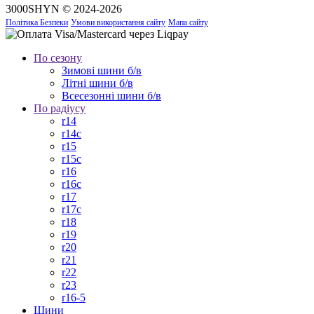
3000SHYN © 2024-2026
Політика Безпеки
Умови використання сайту
Мапа сайту
По сезону
Зимові шини б/в
Літні шини б/в
Всесезонні шини б/в
По радіусу
r14
r14c
r15
r15c
r16
r16c
r17
r17c
r18
r19
r20
r21
r22
r23
r16-5
Шини