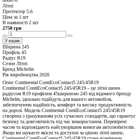
000676
Літні
Протектор 5.6
Ціна за 1 шт
В наявності 2 шт
2750 грн
У кошик
Ширина
245
Профіль
45
Радіус
R19
Сезон
Літні
Бренд
Michelin
Рік виробництва
2020
Опис Continental ContiEcoContact5 245/45R19
Continental ContiEcoContact5 245/45R19 – це літні шини
радіусом R19 профілем 45шириною 245 від відомого бренду
Michelin, ідеально підійдуть для вашого автомобіля,
забезпечуючи надійність, комфорт та високу продуктивність
на дорозі. Модель Continental ContiEcoContact5 245/45R19
створена з урахуванням усіх сучасних стандартів, що гарантує
безпеку та довговічність під час використання. Перевірені
часом та відповідають найсуворішим вимогам автолюбителів.
Якщо ви шукаєте якісні та доступні за ціною літні шини,
Continental ContiEcoContact5 245/45R19 стане відмінним