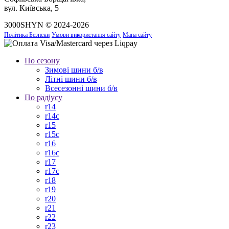
вул. Київська, 5
3000SHYN © 2024-2026
Політика Безпеки
Умови використання сайту
Мапа сайту
По сезону
Зимові шини б/в
Літні шини б/в
Всесезонні шини б/в
По радіусу
r14
r14c
r15
r15c
r16
r16c
r17
r17c
r18
r19
r20
r21
r22
r23