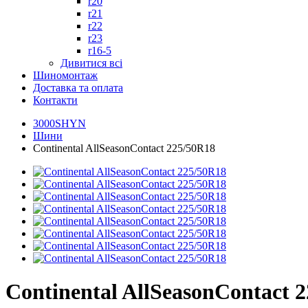
r20
r21
r22
r23
r16-5
Дивитися всі
Шиномонтаж
Доставка та оплата
Контакти
3000SHYN
Шини
Continental AllSeasonContact 225/50R18
Continental AllSeasonContact 