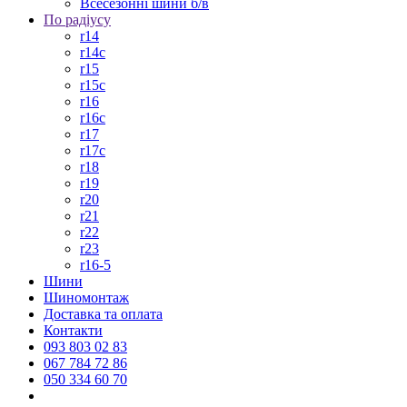
Всесезонні шини б/в
По радіусу
r14
r14c
r15
r15c
r16
r16c
r17
r17c
r18
r19
r20
r21
r22
r23
r16-5
Шини
Шиномонтаж
Доставка та оплата
Контакти
093 803 02 83
067 784 72 86
050 334 60 70