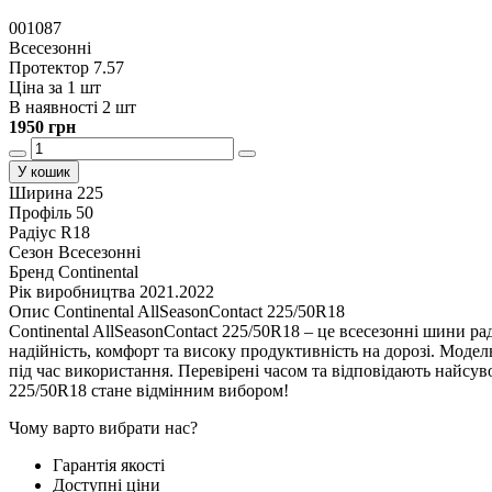
001087
Всесезонні
Протектор 7.57
Ціна за 1 шт
В наявності 2 шт
1950 грн
У кошик
Ширина
225
Профіль
50
Радіус
R18
Сезон
Всесезонні
Бренд
Continental
Рік виробництва
2021.2022
Опис Continental AllSeasonContact 225/50R18
Continental AllSeasonContact 225/50R18 – це всесезонні шини р
надійність, комфорт та високу продуктивність на дорозі. Модель
під час використання. Перевірені часом та відповідають найсув
225/50R18 стане відмінним вибором!
Чому варто вибрати нас?
Гарантія якості
Доступні ціни