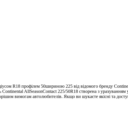
адіусом R18 профілем 50шириною 225 від відомого бренду Continen
 Continental AllSeasonContact 225/50R18 створена з урахуванням 
орішим вимогам автолюбителів. Якщо ви шукаєте якісні та доступн