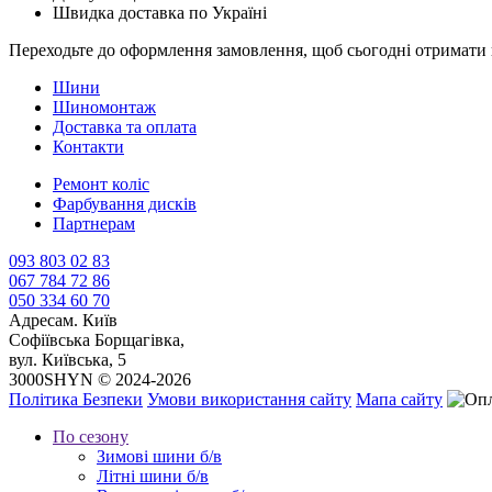
Швидка доставка по Україні
Переходьте до оформлення замовлення, щоб сьогодні отримати 
Шини
Шиномонтаж
Доставка та оплата
Контакти
Ремонт коліс
Фарбування дисків
Партнерам
093 803 02 83
067 784 72 86
050 334 60 70
Адреса
м. Київ
Софіївська Борщагівка,
вул. Київська, 5
3000SHYN © 2024-2026
Політика Безпеки
Умови використання сайту
Мапа сайту
По сезону
Зимові шини б/в
Літні шини б/в