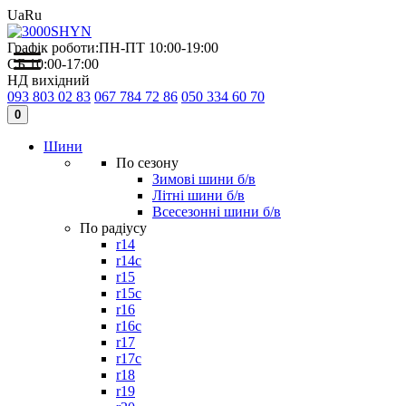
Ua
Ru
Графік роботи:
ПН-ПТ 10:00-19:00
СБ 10:00-17:00
НД вихідний
093 803 02 83
067 784 72 86
050 334 60 70
0
Шини
По сезону
Зимові шини б/в
Літні шини б/в
Всесезонні шини б/в
По радіусу
r14
r14c
r15
r15c
r16
r16c
r17
r17c
r18
r19