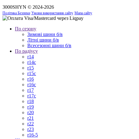
3000SHYN © 2024-2026
Політика Безпеки
Умови використання сайту
Мапа сайту
По сезону
Зимові шини б/в
Літні шини б/в
Всесезонні шини б/в
По радіусу
r14
r14c
r15
r15c
r16
r16c
r17
r17c
r18
r19
r20
r21
r22
r23
r16-5