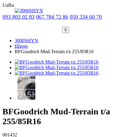
Ua
Ru
093 803 02 83
067 784 72 86
050 334 60 70
0
3000SHYN
Шини
BFGoodrich Mud-Terrain t/a 255/85R16
BFGoodrich Mud-Terrain t/a
255/85R16
001432