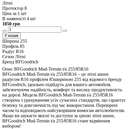
Літні
Протектор 8
Ціна за 1 шт
В наявності 4 шт
1850 грн
У кошик
Ширина
255
Профіль
85
Радіус
R16
Сезон
Літні
Бренд
BFGoodrich
Опис BFGoodrich Mud-Terrain t/a 255/85R16
BFGoodrich Mud-Terrain t/a 255/85R16 – це літні шини
радіусом R16 профілем 85шириною 255 від відомого бренду
BFGoodrich, ідеально підійдуть для вашого автомобіля,
забезпечуючи надійність, комфорт та високу продуктивність
на дорозі. Модель BFGoodrich Mud-Terrain t/a 255/85R16
створена з урахуванням усіх сучасних стандартів, що гарантує
безпеку та довговічність під час використання. Перевірені
часом та відповідають найсуворішим вимогам автолюбителів.
Якщо ви шукаєте якісні та доступні за ціною літні шини,
BFGoodrich Mud-Terrain t/a 255/85R16 стане відмінним
вибором!