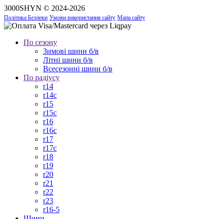
3000SHYN © 2024-2026
Політика Безпеки
Умови використання сайту
Мапа сайту
По сезону
Зимові шини б/в
Літні шини б/в
Всесезонні шини б/в
По радіусу
r14
r14c
r15
r15c
r16
r16c
r17
r17c
r18
r19
r20
r21
r22
r23
r16-5
Шини