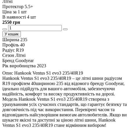
Літні
Протектор 5.5+
Ціна за 1 шт
В наявності 4 шт
2550 грн
У кошик
Ширина
235
Профіль
40
Радіус
R19
Сезон
Літні
Бренд
Goodyear
Рік виробництва
2023
Опис Hankook Ventus S1 evo3 235/40R19
Hankook Ventus S1 evo3 235/40R19 – це літні шини радіусом
R19 профілем 40шириною 235 від відомого бренду Goodyear,
ідеально підійдуть для вашого автомобіля, забезпечуючи
надійність, комфорт та високу продуктивність на дорозі.
Модель Hankook Ventus S1 evo3 235/40R19 створена з
урахуванням усіх сучасних стандартів, що гарантує безпеку та
довговічність під час використання. Перевірені часом та
відповідають найсуворішим вимогам автолюбителів. Якщо ви
шукаєте якісні та доступні за ціною літні шини, Hankook
Ventus S1 evo3 235/40R19 стане відмінним вибором!