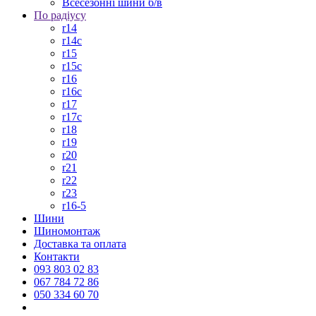
Всесезонні шини б/в
По радіусу
r14
r14c
r15
r15c
r16
r16c
r17
r17c
r18
r19
r20
r21
r22
r23
r16-5
Шини
Шиномонтаж
Доставка та оплата
Контакти
093 803 02 83
067 784 72 86
050 334 60 70