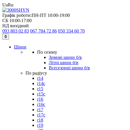
Ua
Ru
Графік роботи:
ПН-ПТ 10:00-19:00
СБ 10:00-17:00
НД вихідний
093 803 02 83
067 784 72 86
050 334 60 70
0
Шини
По сезону
Зимові шини б/в
Літні шини б/в
Всесезонні шини б/в
По радіусу
r14
r14c
r15
r15c
r16
r16c
r17
r17c
r18
r19