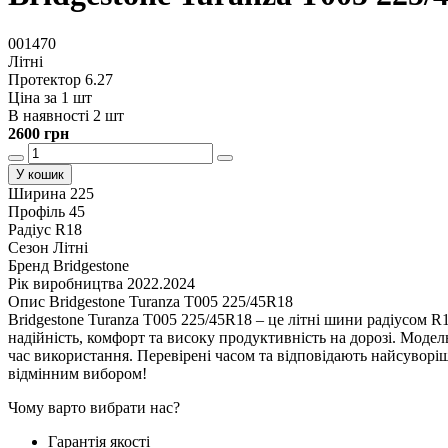
001470
Літні
Протектор 6.27
Ціна за 1 шт
В наявності 2 шт
2600 грн
У кошик
Ширина
225
Профіль
45
Радіус
R18
Сезон
Літні
Бренд
Bridgestone
Рік виробництва
2022.2024
Опис Bridgestone Turanza T005 225/45R18
Bridgestone Turanza T005 225/45R18 – це літні шини радіусом R
надійність, комфорт та високу продуктивність на дорозі. Модель
час використання. Перевірені часом та відповідають найсуворіш
відмінним вибором!
Чому варто вибрати нас?
Гарантія якості