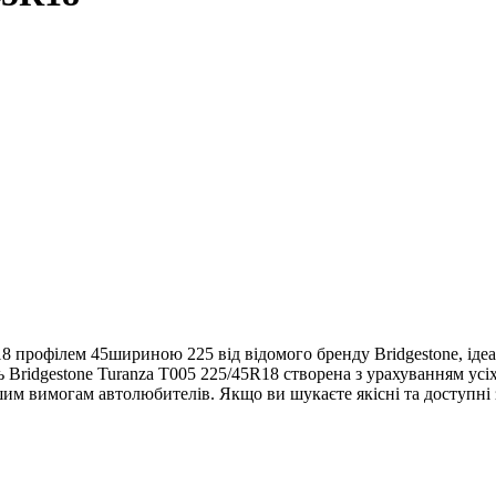
18 профілем 45шириною 225 від відомого бренду Bridgestone, іде
 Bridgestone Turanza T005 225/45R18 створена з урахуванням усіх
им вимогам автолюбителів. Якщо ви шукаєте якісні та доступні з