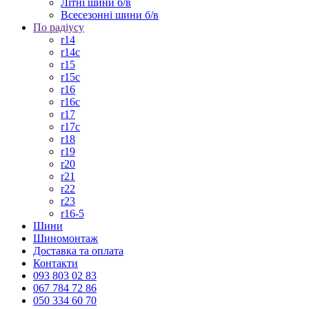
Літні шини б/в
Всесезонні шини б/в
По радіусу
r14
r14c
r15
r15c
r16
r16c
r17
r17c
r18
r19
r20
r21
r22
r23
r16-5
Шини
Шиномонтаж
Доставка та оплата
Контакти
093 803 02 83
067 784 72 86
050 334 60 70