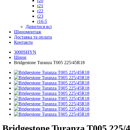
r20
r21
r22
r23
r16-5
Дивитися всі
Шиномонтаж
Доставка та оплата
Контакти
3000SHYN
Шини
Bridgestone Turanza T005 225/45R18
Bridgestone Turanza T005 225/