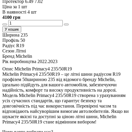
Протектор 6.49 7.02
Ціна за 1 шт
В наявності 4 шт
4100 грн
У кошик
Ширина
235
Профіль
50
Радіус
R19
Сезон
Літні
Бренд
Michelin
Рік виробництва
2022.2023
Опис Michelin Primacy4 235/50R19
Michelin Primacy4 235/50R19 – це літні шини радіусом R19
профілем 50шириною 235 від відомого бренду Michelin,
ідеально підійдуть для вашого автомобіля, забезпечуючи
надійність, комфорт та високу продуктивність на дорозі.
Модель Michelin Primacy4 235/50R19 створена з урахуванням
усіх сучасних стандартів, що гарантує безпеку та
довговічність під час використання. Перевірені часом та
відповідають найсуворішим вимогам автолюбителів. Якщо ви
шукаєте якісні та доступні за ціною літні шини, Michelin
Primacy4 235/50R19 стане відмінним вибором!
Чому варто вибрати нас?