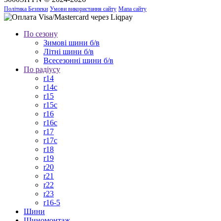
Політика Безпеки
Умови використання сайту
Мапа сайту
По сезону
Зимові шини б/в
Літні шини б/в
Всесезонні шини б/в
По радіусу
r14
r14c
r15
r15c
r16
r16c
r17
r17c
r18
r19
r20
r21
r22
r23
r16-5
Шини
Шиномонтаж