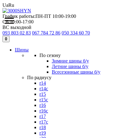
Ua
Ru
График работы:
ПН-ПТ 10:00-19:00
СБ 10:00-17:00
ВС выходной
093 803 02 83
067 784 72 86
050 334 60 70
0
Шины
По сезону
Зимние шины б/у
Летние шины б/у
Всесезонные шины б/у
По радиусу
r14
r14c
r15
r15c
r16
r16c
r17
r17c
r18
r19