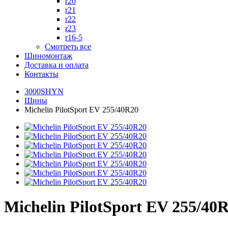
r20
r21
r22
r23
r16-5
Смотреть все
Шиномонтаж
Доставка и оплата
Контакты
3000SHYN
Шины
Michelin PilotSport EV 255/40R20
Michelin PilotSport EV 255/40