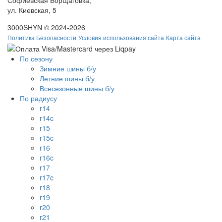
Софиевская Борщаговка,
ул. Киевская, 5
3000SHYN © 2024-2026
Политика Безопасности
Условия использования сайта
Карта сайта
По сезону
Зимние шины б/у
Летние шины б/у
Всесезонные шины б/у
По радиусу
r14
r14c
r15
r15c
r16
r16c
r17
r17c
r18
r19
r20
r21