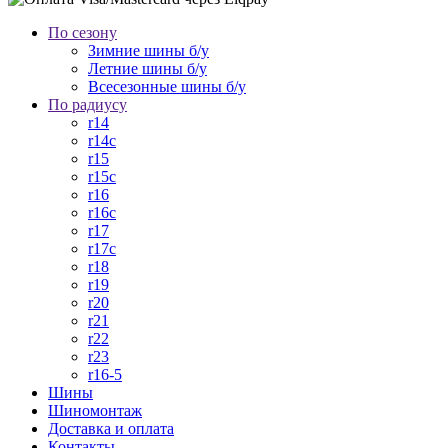
По сезону
Зимние шины б/у
Летние шины б/у
Всесезонные шины б/у
По радиусу
r14
r14c
r15
r15c
r16
r16c
r17
r17c
r18
r19
r20
r21
r22
r23
r16-5
Шины
Шиномонтаж
Доставка и оплата
Контакты