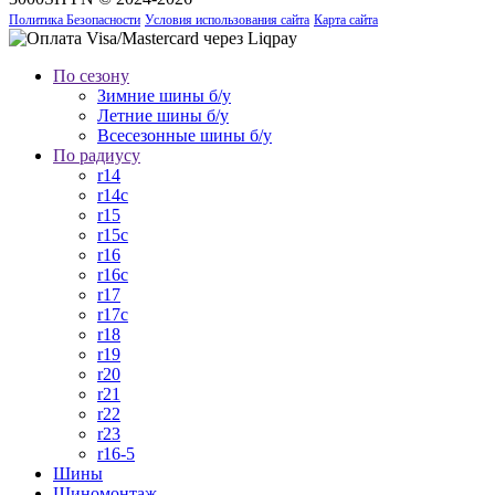
Политика Безопасности
Условия использования сайта
Карта сайта
По сезону
Зимние шины б/у
Летние шины б/у
Всесезонные шины б/у
По радиусу
r14
r14c
r15
r15c
r16
r16c
r17
r17c
r18
r19
r20
r21
r22
r23
r16-5
Шины
Шиномонтаж