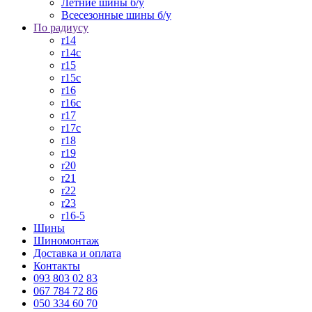
Летние шины б/у
Всесезонные шины б/у
По радиусу
r14
r14c
r15
r15c
r16
r16c
r17
r17c
r18
r19
r20
r21
r22
r23
r16-5
Шины
Шиномонтаж
Доставка и оплата
Контакты
093 803 02 83
067 784 72 86
050 334 60 70