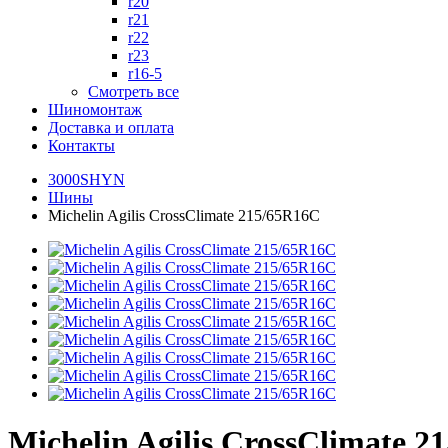
r20
r21
r22
r23
r16-5
Смотреть все
Шиномонтаж
Доставка и оплата
Контакты
3000SHYN
Шины
Michelin Agilis CrossClimate 215/65R16C
Michelin Agilis CrossClimate 