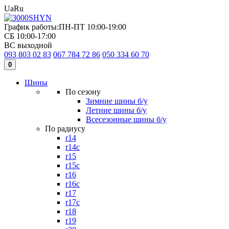
Ua
Ru
График работы:
ПН-ПТ 10:00-19:00
СБ 10:00-17:00
ВС выходной
093 803 02 83
067 784 72 86
050 334 60 70
0
Шины
По сезону
Зимние шины б/у
Летние шины б/у
Всесезонные шины б/у
По радиусу
r14
r14c
r15
r15c
r16
r16c
r17
r17c
r18
r19