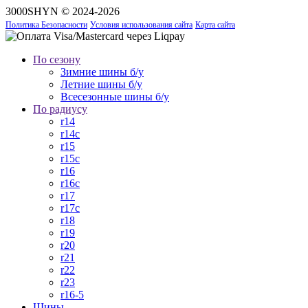
3000SHYN © 2024-2026
Политика Безопасности
Условия использования сайта
Карта сайта
По сезону
Зимние шины б/у
Летние шины б/у
Всесезонные шины б/у
По радиусу
r14
r14c
r15
r15c
r16
r16c
r17
r17c
r18
r19
r20
r21
r22
r23
r16-5
Шины