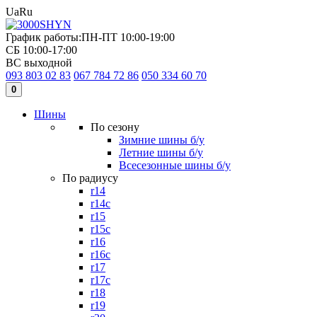
Ua
Ru
График работы:
ПН-ПТ 10:00-19:00
СБ 10:00-17:00
ВС выходной
093 803 02 83
067 784 72 86
050 334 60 70
0
Шины
По сезону
Зимние шины б/у
Летние шины б/у
Всесезонные шины б/у
По радиусу
r14
r14c
r15
r15c
r16
r16c
r17
r17c
r18
r19