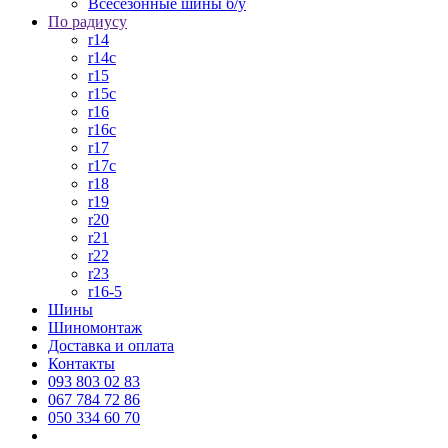
Всесезонные шины б/у
По радиусу
r14
r14c
r15
r15c
r16
r16c
r17
r17c
r18
r19
r20
r21
r22
r23
r16-5
Шины
Шиномонтаж
Доставка и оплата
Контакты
093 803 02 83
067 784 72 86
050 334 60 70