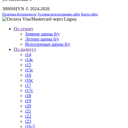
3000SHYN © 2024-2026
Политика Безопасности
Условия использования сайта
Карта сайта
По сезону
Зимние шины б/у
Летние шины б/у
Всесезонные шины б/у
По радиусу
r14
r14c
r15
r15c
r16
r16c
r17
r17c
r18
r19
r20
r21
r22
r23
r16-5