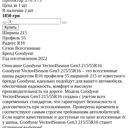
Протектор 5.76 5.75
Цена за 1 шт
В наличии 2 шт
1850 грн
Купить
Ширина
215
Профиль
55
Радиус
R16
Сезон
Всесезонные
Бренд
Goodyear
Год изготовления
2022
Описание Goodyear Vector4Season Gen3 215/55R16
Goodyear Vector4Season Gen3 215/55R16 – это всесезонные
шины радиусом R16 профилем 55 шириной 215 от известного
бренда Goodyear, идеально подойдут для вашего автомобиля,
обеспечивая надежность, комфорт и высокую
производительность на дороге. Модель Goodyear
Vector4Season Gen3 215/55R16 создана с учетом всех
современных стандартов, что гарантирует безопасность и
долговечность при использовании. Проверены временем и
соответствуют самым строгим требованиям автолюбителей.
Если ищете качественные и доступные по цене всесезонные б/
у шины, Goodyear Vector4Season Gen3 215/55R16 станет
отличным выбором!