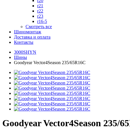
r20
r21
r22
r23
r16-5
Смотреть все
Шиномонтаж
Доставка и оплата
Контакты
3000SHYN
Шины
Goodyear Vector4Season 235/65R16C
Goodyear Vector4Season 235/6