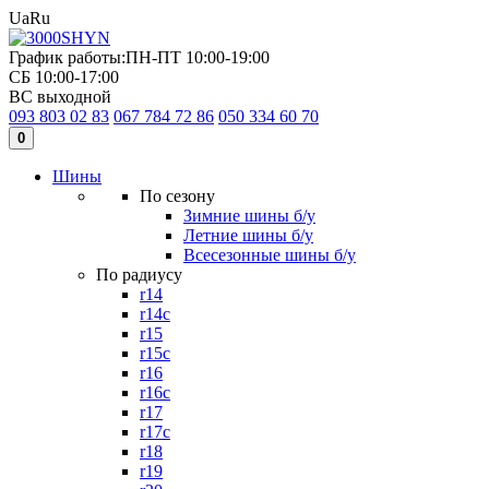
Ua
Ru
График работы:
ПН-ПТ 10:00-19:00
СБ 10:00-17:00
ВС выходной
093 803 02 83
067 784 72 86
050 334 60 70
0
Шины
По сезону
Зимние шины б/у
Летние шины б/у
Всесезонные шины б/у
По радиусу
r14
r14c
r15
r15c
r16
r16c
r17
r17c
r18
r19