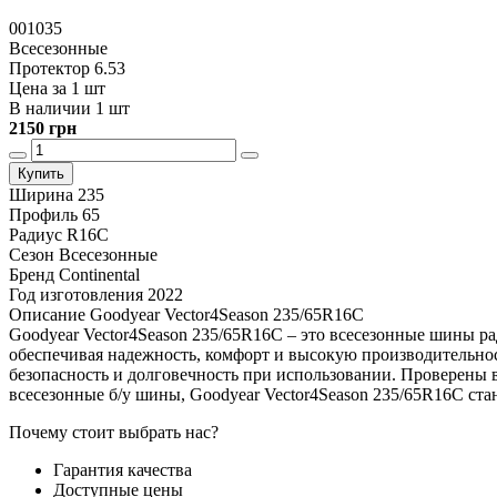
001035
Всесезонные
Протектор 6.53
Цена за 1 шт
В наличии 1 шт
2150 грн
Купить
Ширина
235
Профиль
65
Радиус
R16C
Сезон
Всесезонные
Бренд
Continental
Год изготовления
2022
Описание Goodyear Vector4Season 235/65R16C
Goodyear Vector4Season 235/65R16C – это всесезонные шины ра
обеспечивая надежность, комфорт и высокую производительност
безопасность и долговечность при использовании. Проверены 
всесезонные б/у шины, Goodyear Vector4Season 235/65R16C ст
Почему стоит выбрать нас?
Гарантия качества
Доступные цены