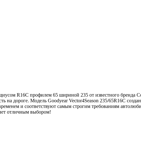
диусом R16C профилем 65 шириной 235 от известного бренда Con
ь на дороге. Модель Goodyear Vector4Season 235/65R16C создана
временем и соответствуют самым строгим требованиям автолюби
анет отличным выбором!