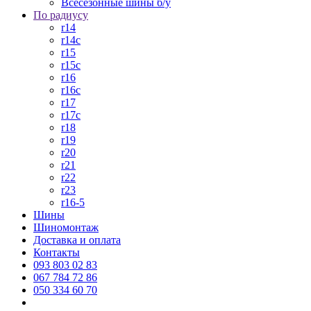
Всесезонные шины б/у
По радиусу
r14
r14c
r15
r15c
r16
r16c
r17
r17c
r18
r19
r20
r21
r22
r23
r16-5
Шины
Шиномонтаж
Доставка и оплата
Контакты
093 803 02 83
067 784 72 86
050 334 60 70