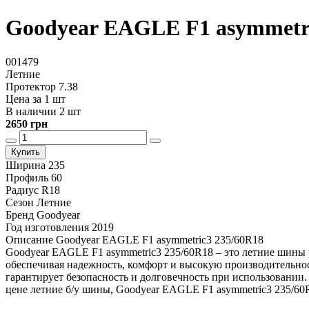
Goodyear EAGLE F1 asymmetri
001479
Летние
Протектор 7.38
Цена за 1 шт
В наличии 2 шт
2650 грн
Купить
Ширина
235
Профиль
60
Радиус
R18
Сезон
Летние
Бренд
Goodyear
Год изготовления
2019
Описание Goodyear EAGLE F1 asymmetric3 235/60R18
Goodyear EAGLE F1 asymmetric3 235/60R18 – это летние шины 
обеспечивая надежность, комфорт и высокую производительнос
гарантирует безопасность и долговечность при использовании
цене летние б/у шины, Goodyear EAGLE F1 asymmetric3 235/6