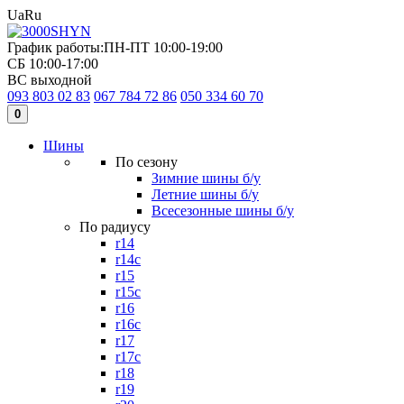
Ua
Ru
График работы:
ПН-ПТ 10:00-19:00
СБ 10:00-17:00
ВС выходной
093 803 02 83
067 784 72 86
050 334 60 70
0
Шины
По сезону
Зимние шины б/у
Летние шины б/у
Всесезонные шины б/у
По радиусу
r14
r14c
r15
r15c
r16
r16c
r17
r17c
r18
r19