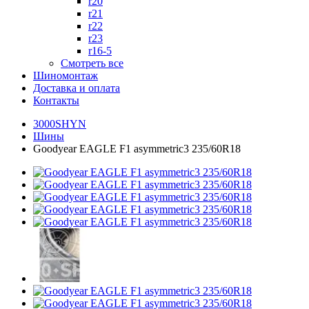
r20
r21
r22
r23
r16-5
Смотреть все
Шиномонтаж
Доставка и оплата
Контакты
3000SHYN
Шины
Goodyear EAGLE F1 asymmetric3 235/60R18