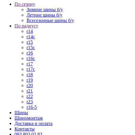
По сезону
Зимние шины б/у
Летние шины б/у
Всесезонные шины б/у
По радиусу
r14
r14c
r15
r15c
r16
r16c
r17
r17c
r18
r19
r20
r21
r22
r23
r16-5
Шины
Шиномонтаж
Доставка и оплата
Контакты
093 803 02 83