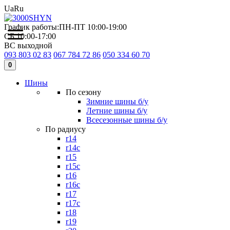
Ua
Ru
График работы:
ПН-ПТ 10:00-19:00
СБ 10:00-17:00
ВС выходной
093 803 02 83
067 784 72 86
050 334 60 70
0
Шины
По сезону
Зимние шины б/у
Летние шины б/у
Всесезонные шины б/у
По радиусу
r14
r14c
r15
r15c
r16
r16c
r17
r17c
r18
r19