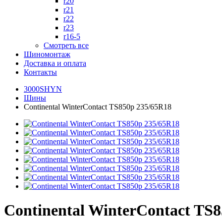
r20
r21
r22
r23
r16-5
Смотреть все
Шиномонтаж
Доставка и оплата
Контакты
3000SHYN
Шины
Continental WinterContact TS850p 235/65R18
Continental WinterContact TS