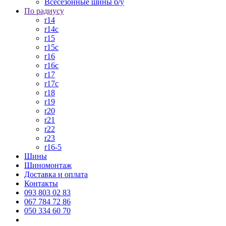
Всесезонные шины б/у
По радиусу
r14
r14c
r15
r15c
r16
r16c
r17
r17c
r18
r19
r20
r21
r22
r23
r16-5
Шины
Шиномонтаж
Доставка и оплата
Контакты
093 803 02 83
067 784 72 86
050 334 60 70