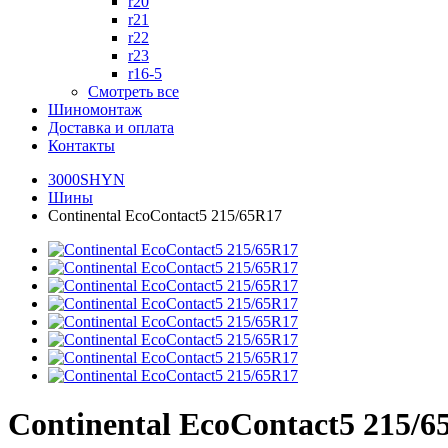
r20
r21
r22
r23
r16-5
Смотреть все
Шиномонтаж
Доставка и оплата
Контакты
3000SHYN
Шины
Continental EcoContact5 215/65R17
Continental EcoContact5 215/6