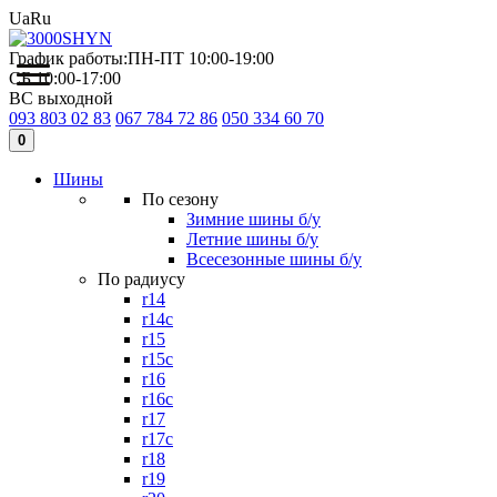
Ua
Ru
График работы:
ПН-ПТ 10:00-19:00
СБ 10:00-17:00
ВС выходной
093 803 02 83
067 784 72 86
050 334 60 70
0
Шины
По сезону
Зимние шины б/у
Летние шины б/у
Всесезонные шины б/у
По радиусу
r14
r14c
r15
r15c
r16
r16c
r17
r17c
r18
r19