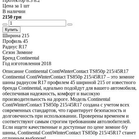
Протектор 8.3 8.2
Цена за 1 шт
В наличии
2150 грн
Купить
Ширина
215
Профиль
45
Радиус
R17
Сезон
Зимние
Бренд
Continental
Год изготовления
2018
Описание Continental ContiWinterContact TS850p 215/45R17
Continental ContiWinterContact TS850p 215/45R17 – это зимние
шины радиусом R17 профилем 45 шириной 215 от известного
бренда Continental, идеально подойдут для вашего автомобиля,
обеспечивая надежность, комфорт и высокую
производительность на дороге. Модель Continental
ContiWinterContact TS850p 215/45R17 создана с учетом всех
современных стандартов, что гарантирует безопасность и
долговечность при использовании. Проверены временем и
соответствуют самым строгим требованиям автолюбителей.
Если ищете качественные и доступные по цене зимние б/у
шины, Continental ContiWinterContact TS850p 215/45R17 станет
отличным выбором!