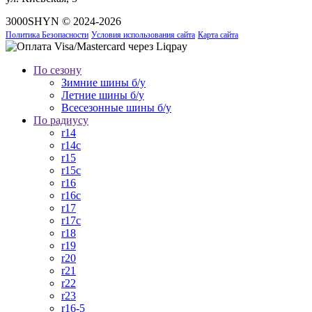
3000SHYN © 2024-2026
Политика Безопасности
Условия использования сайта
Карта сайта
По сезону
Зимние шины б/у
Летние шины б/у
Всесезонные шины б/у
По радиусу
r14
r14c
r15
r15c
r16
r16c
r17
r17c
r18
r19
r20
r21
r22
r23
r16-5