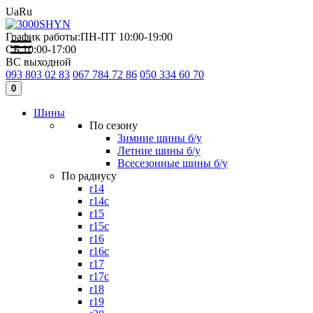
Ua
Ru
График работы:
ПН-ПТ 10:00-19:00
СБ 10:00-17:00
ВС выходной
093 803 02 83
067 784 72 86
050 334 60 70
0
Шины
По сезону
Зимние шины б/у
Летние шины б/у
Всесезонные шины б/у
По радиусу
r14
r14c
r15
r15c
r16
r16c
r17
r17c
r18
r19