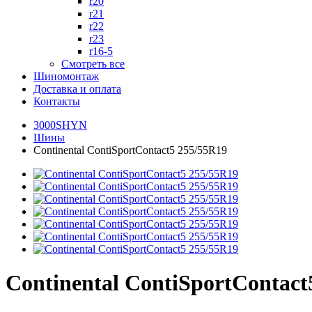
r20
r21
r22
r23
r16-5
Смотреть все
Шиномонтаж
Доставка и оплата
Контакты
3000SHYN
Шины
Continental ContiSportContact5 255/55R19
Continental ContiSportContact