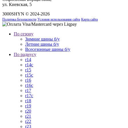
ул. Киевская, 5
3000SHYN © 2024-2026
Политика Безопасности
Условия использования сайта
Карта сайта
По сезону
Зимние шины б/у
Летние шины б/у
Всесезонные шины б/у
По радиусу
r14
r14c
r15
r15c
r16
r16c
r17
r17c
r18
r19
r20
r21
r22
r23