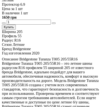
Летние
Протектор 6.9
Цена за 1 шт
В наличии 1 шт
1650 грн
Купить
Ширина
205
Профиль
55
Радиус
R16
Сезон
Летние
Бренд
Bridgestone
Год изготовления
2020
Описание Bridgestone Turanza T005 205/55R16
Bridgestone Turanza T005 205/55R16 – это летние шины
радиусом R16 профилем 55 шириной 205 от известного
бренда Bridgestone, идеально подойдут для вашего
автомобиля, обеспечивая надежность, комфорт и высокую
производительность на дороге. Модель Bridgestone Turanza
T005 205/55R16 создана с учетом всех современных
стандартов, что гарантирует безопасность и долговечность
при использовании. Проверены временем и соответствуют
самым строгим требованиям автолюбителей. Если ищете
качественные и доступные по цене летние б/у шины,
Bridgestone Turanza T005 205/55R16 станет отличным