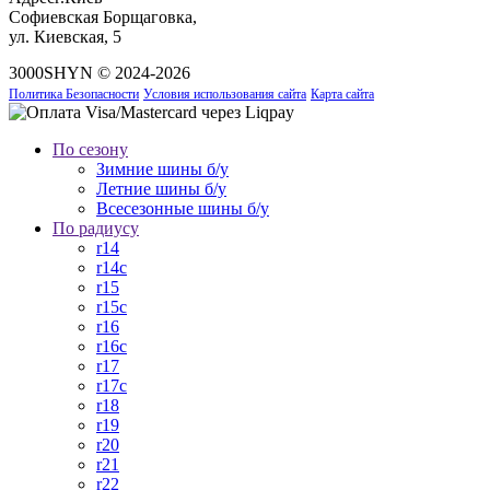
Софиевская Борщаговка,
ул. Киевская, 5
3000SHYN © 2024-2026
Политика Безопасности
Условия использования сайта
Карта сайта
По сезону
Зимние шины б/у
Летние шины б/у
Всесезонные шины б/у
По радиусу
r14
r14c
r15
r15c
r16
r16c
r17
r17c
r18
r19
r20
r21
r22