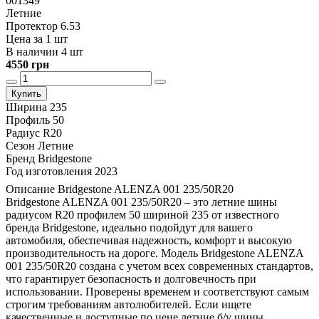
001349
Летние
Протектор 6.53
Цена за 1 шт
В наличии 4 шт
4550 грн
Купить
Ширина
235
Профиль
50
Радиус
R20
Сезон
Летние
Бренд
Bridgestone
Год изготовления
2023
Описание Bridgestone ALENZA 001 235/50R20
Bridgestone ALENZA 001 235/50R20 – это летние шины
радиусом R20 профилем 50 шириной 235 от известного
бренда Bridgestone, идеально подойдут для вашего
автомобиля, обеспечивая надежность, комфорт и высокую
производительность на дороге. Модель Bridgestone ALENZA
001 235/50R20 создана с учетом всех современных стандартов,
что гарантирует безопасность и долговечность при
использовании. Проверены временем и соответствуют самым
строгим требованиям автолюбителей. Если ищете
качественные и доступные по цене летние б/у шины,