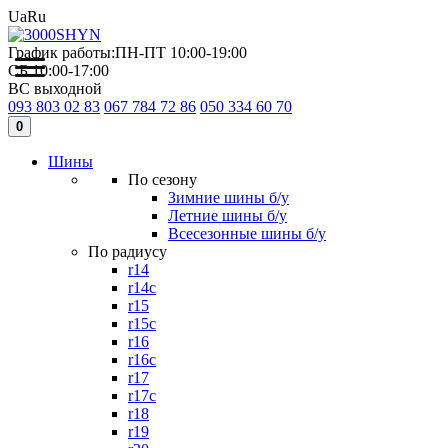
Ua
Ru
График работы:
ПН-ПТ 10:00-19:00
СБ 10:00-17:00
ВС выходной
093 803 02 83
067 784 72 86
050 334 60 70
0
Шины
По сезону
Зимние шины б/у
Летние шины б/у
Всесезонные шины б/у
По радиусу
r14
r14c
r15
r15c
r16
r16c
r17
r17c
r18
r19