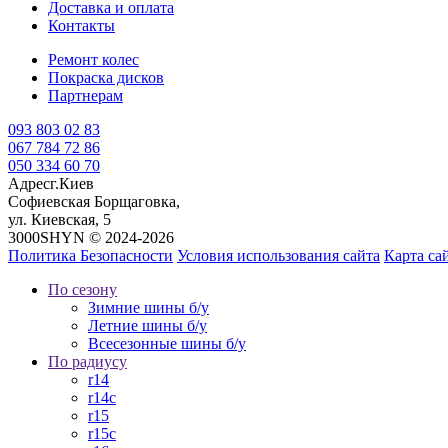
Доставка и оплата
Контакты
Ремонт колес
Покраска дисков
Партнерам
093 803 02 83
067 784 72 86
050 334 60 70
Адрес
г.Киев
Софиевская Борщаговка,
ул. Киевская, 5
3000SHYN © 2024-2026
Политика Безопасности
Условия использования сайта
Карта са
По сезону
Зимние шины б/у
Летние шины б/у
Всесезонные шины б/у
По радиусу
r14
r14c
r15
r15c