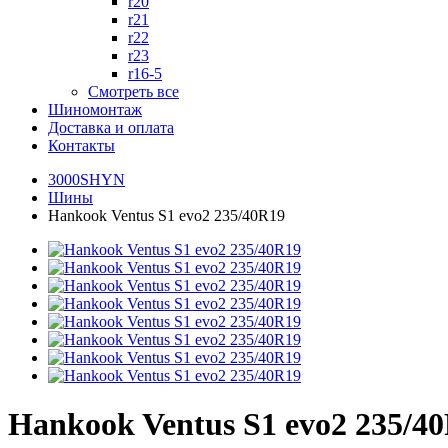
r20
r21
r22
r23
r16-5
Смотреть все
Шиномонтаж
Доставка и оплата
Контакты
3000SHYN
Шины
Hankook Ventus S1 evo2 235/40R19
Hankook Ventus S1 evo2 235/4