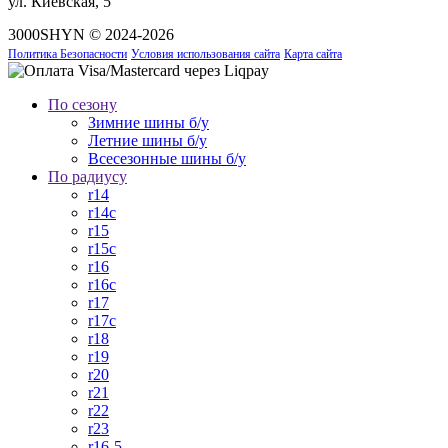
ул. Киевская, 5
3000SHYN © 2024-2026
Политика Безопасности
Условия использования сайта
Карта сайта
По сезону
Зимние шины б/у
Летние шины б/у
Всесезонные шины б/у
По радиусу
r14
r14c
r15
r15c
r16
r16c
r17
r17c
r18
r19
r20
r21
r22
r23
r16-5