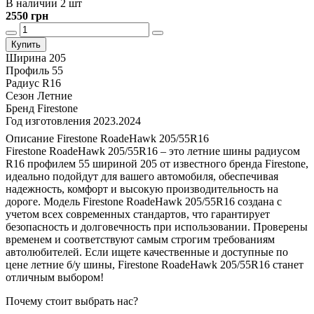
В наличии 2 шт
2550 грн
Купить
Ширина
205
Профиль
55
Радиус
R16
Сезон
Летние
Бренд
Firestone
Год изготовления
2023.2024
Описание Firestone RoadeHawk 205/55R16
Firestone RoadeHawk 205/55R16 – это летние шины радиусом
R16 профилем 55 шириной 205 от известного бренда Firestone,
идеально подойдут для вашего автомобиля, обеспечивая
надежность, комфорт и высокую производительность на
дороге. Модель Firestone RoadeHawk 205/55R16 создана с
учетом всех современных стандартов, что гарантирует
безопасность и долговечность при использовании. Проверены
временем и соответствуют самым строгим требованиям
автолюбителей. Если ищете качественные и доступные по
цене летние б/у шины, Firestone RoadeHawk 205/55R16 станет
отличным выбором!
Почему стоит выбрать нас?