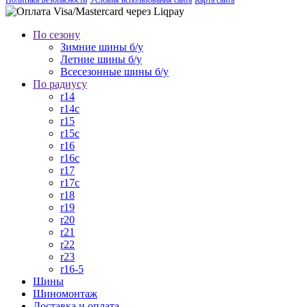
По сезону
Зимние шины б/у
Летние шины б/у
Всесезонные шины б/у
По радиусу
r14
r14c
r15
r15c
r16
r16c
r17
r17c
r18
r19
r20
r21
r22
r23
r16-5
Шины
Шиномонтаж
Доставка и оплата